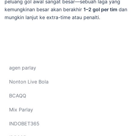
peluang gol awal sangat besar—sebuah laga yang
kemungkinan besar akan berakhir
1–2 gol per tim
dan
mungkin lanjut ke extra-time atau penalti.
agen parlay
Nonton Live Bola
BCAQQ
Mix Parlay
INDOBET365