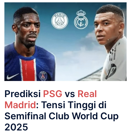
Prediksi
PSG
vs
Real
Madrid
: Tensi Tinggi di
Semifinal Club World Cup
2025