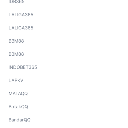
IDB365
LALIGA365
LALIGA365
BBM88
BBM88
INDOBET365
LAPKV
MATAQQ
BotakQQ
BandarQQ