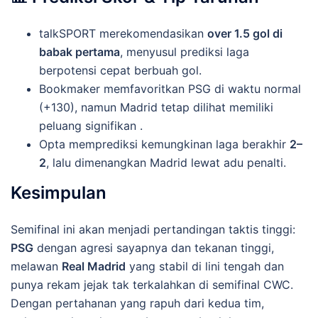
talkSPORT merekomendasikan
over 1.5 gol di
babak pertama
, menyusul prediksi laga
berpotensi cepat berbuah gol.
Bookmaker memfavoritkan PSG di waktu normal
(+130), namun Madrid tetap dilihat memiliki
peluang signifikan
.
Opta memprediksi kemungkinan laga berakhir
2–
2
, lalu dimenangkan Madrid lewat adu penalti.
Kesimpulan
Semifinal ini akan menjadi pertandingan taktis tinggi:
PSG
dengan agresi sayapnya dan tekanan tinggi,
melawan
Real Madrid
yang stabil di lini tengah dan
punya rekam jejak tak terkalahkan di semifinal CWC.
Dengan pertahanan yang rapuh dari kedua tim,