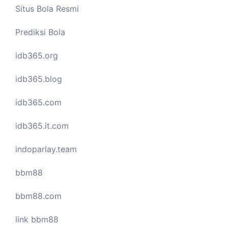
Situs Bola Resmi
Prediksi Bola
idb365.org
idb365.blog
idb365.com
idb365.it.com
indoparlay.team
bbm88
bbm88.com
link bbm88