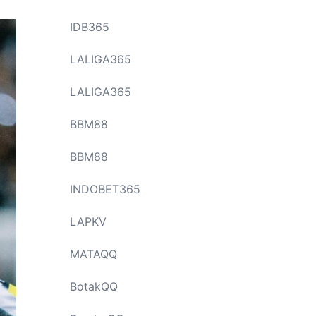
IDB365
LALIGA365
LALIGA365
BBM88
BBM88
INDOBET365
LAPKV
MATAQQ
BotakQQ