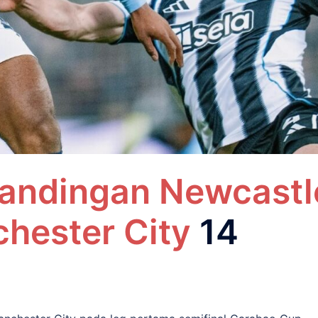
tandingan Newcastl
hester City
14