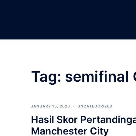
Skip
to
content
Tag:
semifinal
JANUARY 15, 2026
UNCATEGORIZED
Hasil Skor Pertanding
Manchester City