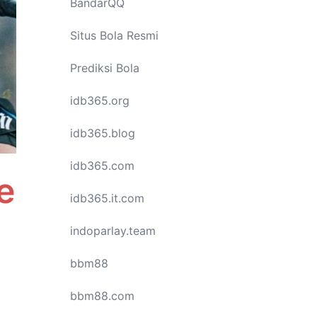
BandarQQ
Situs Bola Resmi
Prediksi Bola
idb365.org
idb365.blog
idb365.com
e
idb365.it.com
indoparlay.team
bbm88
bbm88.com