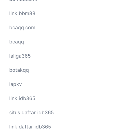
link bbm88
bcaqq.com
bcaqq
laliga365
botakqq
lapkv
link idb365
situs daftar idb365
link daftar idb365