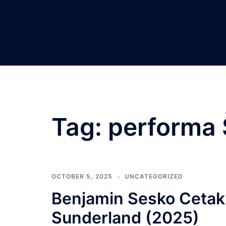
Skip
to
content
Tag:
performa 
OCTOBER 5, 2025
UNCATEGORIZED
Benjamin Sesko Cetak
Sunderland (2025)