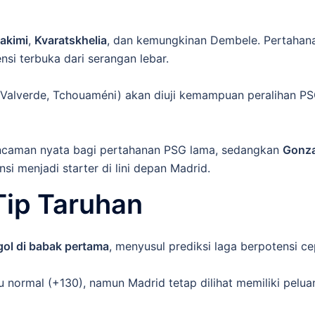
akimi
,
Kvaratskhelia
, dan kemungkinan Dembele. Pertahan
si terbuka dari serangan lebar.
, Valverde, Tchouaméni) akan diuji kemampuan peralihan P
 ancaman nyata bagi pertahanan PSG lama, sedangkan
Gonza
si menjadi starter di lini depan Madrid.
 Tip Taruhan
 gol di babak pertama
, menyusul prediksi laga berpotensi ce
normal (+130), namun Madrid tetap dilihat memiliki pelua