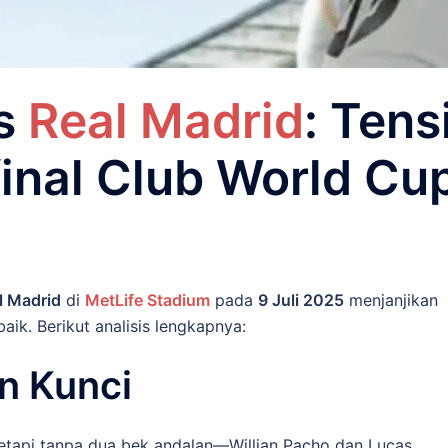
s
Real Madrid
: Tens
final Club World Cu
l Madrid
di
MetLife Stadium
pada
9 Juli 2025
menjanjikan
ik. Berikut analisis lengkapnya:
n Kunci
tetapi tanpa dua bek andalan—Willian Pacho dan Lucas