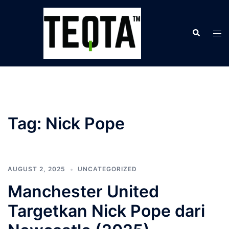
Skip
to
Search
content
Tog
men
Tag:
Nick Pope
AUGUST 2, 2025
UNCATEGORIZED
Manchester United
Targetkan Nick Pope dari