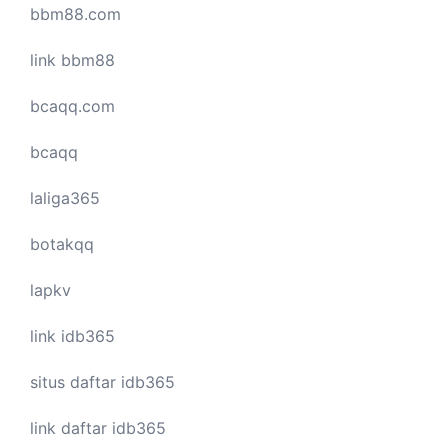
bbm88.com
link bbm88
bcaqq.com
bcaqq
laliga365
botakqq
lapkv
link idb365
situs daftar idb365
link daftar idb365