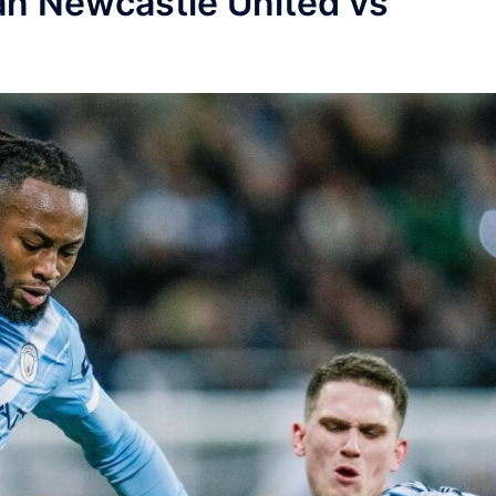
an Newcastle United vs