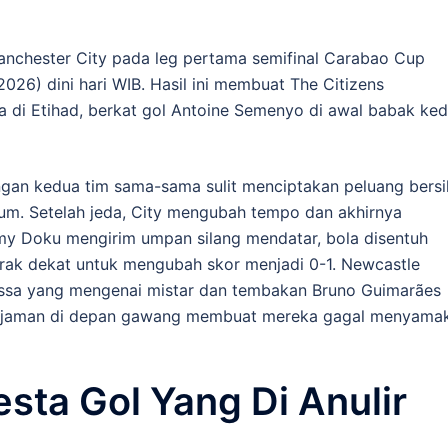
anchester City pada leg pertama semifinal Carabao Cup
026) dini hari WIB. Hasil ini membuat The Citizens
 di Etihad, berkat gol Antoine Semenyo di awal babak ke
engan kedua tim sama-sama sulit menciptakan peluang bersi
um. Setelah jeda, City mengubah tempo dan akhirnya
y Doku mengirim umpan silang mendatar, bola disentuh
arak dekat untuk mengubah skor menjadi 0-1. Newcastle
ssa yang mengenai mistar dan tembakan Bruno Guimarães
etajaman di depan gawang membuat mereka gagal menyama
sta Gol Yang Di Anulir