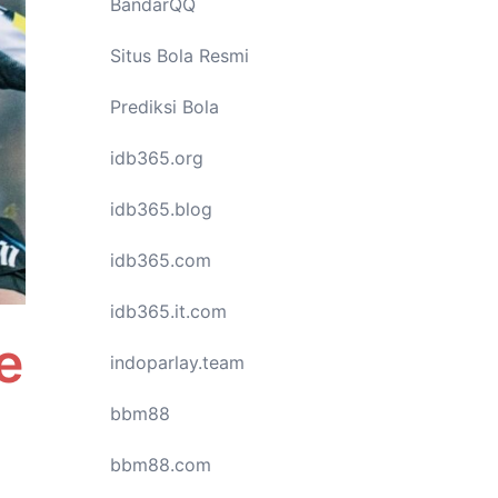
BandarQQ
Situs Bola Resmi
Prediksi Bola
idb365.org
idb365.blog
idb365.com
idb365.it.com
e
indoparlay.team
bbm88
bbm88.com