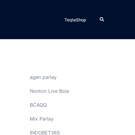
Search
TeqtaShop
agen parlay
Nonton Live Bola
BCAQQ
Mix Parlay
INDOBET365