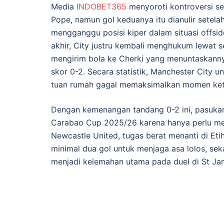
Media
INDOBET365
menyoroti kontroversi s
Pope, namun gol keduanya itu dianulir setelah
mengganggu posisi kiper dalam situasi offsid
akhir, City justru kembali menghukum lewat se
mengirim bola ke Cherki yang menuntaskanny
skor 0-2. Secara statistik, Manchester City
tuan rumah gagal memaksimalkan momen ke
Dengan kemenangan tandang 0-2 ini, pasukan 
Carabao Cup 2025/26 karena hanya perlu men
Newcastle United, tugas berat menanti di Et
minimal dua gol untuk menjaga asa lolos, sek
menjadi kelemahan utama pada duel di St Jame