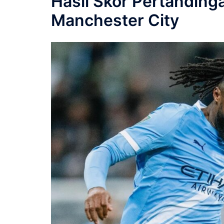
Hasil Skor Pertanding
Manchester City