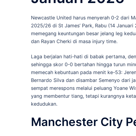
Newcastle United harus menyerah 0-2 dari M
2025/26 di St James’ Park, Rabu (14 Januari 2
memegang keuntungan besar jelang leg kedua
dan Rayan Cherki di masa injury time.
Laga berjalan hati-hati di babak pertama, d
sehingga skor 0-0 bertahan hingga turun min
memecah kebuntuan pada menit ke-53: Jerem
Bernardo Silva dan disambar Semenyo dari j
sempat merespons melalui peluang Yoane Wi
yang membentur tiang, tetapi kurangnya k
kedudukan.
Manchester City Pe