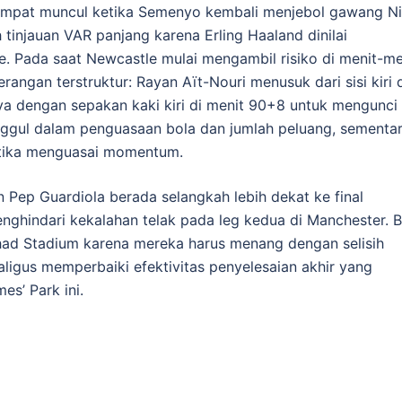
empat muncul ketika Semenyo kembali menjebol gawang N
 tinjauan VAR panjang karena Erling Haaland dinilai
e. Pada saat Newcastle mulai mengambil risiko di menit-me
rangan terstruktur: Rayan Aït-Nouri menusuk dari sisi kiri 
a dengan sepakan kaki kiri di menit 90+8 untuk mengunci
 unggul dalam penguasaan bola dan jumlah peluang, sementa
tika menguasai momentum.
Pep Guardiola berada selangkah lebih dekat ke final
ghindari kekalahan telak pada leg kedua di Manchester. B
ihad Stadium karena mereka harus menang dengan selisih
aligus memperbaiki efektivitas penyelesaian akhir yang
s’ Park ini.