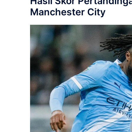
Hasil Skor Pertanding
Manchester City