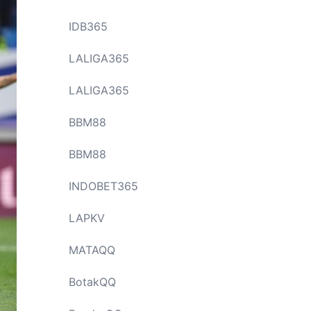
IDB365
LALIGA365
LALIGA365
BBM88
BBM88
INDOBET365
LAPKV
MATAQQ
BotakQQ