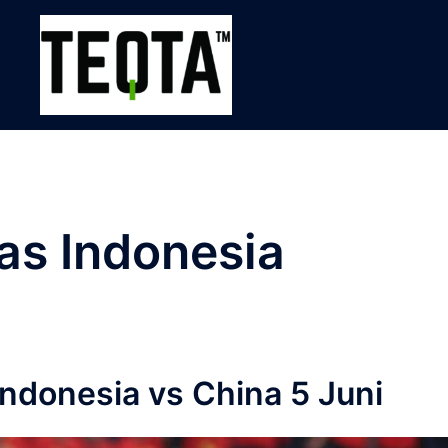
as Indonesia
ndonesia vs China 5 Juni