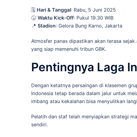
🗓
Hari & Tanggal
: Rabu, 5 Juni 2025
🕠
Waktu Kick-Off
: Pukul 19.30 WIB
📍
Stadion
: Gelora Bung Karno, Jakarta
Atmosfer panas dipastikan akan terasa sejak
yang siap memenuhi tribun GBK.
Pentingnya Laga In
Dengan ketatnya persaingan di klasemen grup
Indonesia tetap berada dalam jalur untuk melaj
imbang atau kekalahan bisa menyulitkan lang
Pelatih dan staf telah menyiapkan strategi 
sendiri.