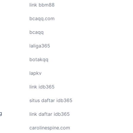
link bbm88
bcaqq.com
bcaqq
laliga365
botakqq
lapkv
link idb365
situs daftar idb365
g
link daftar idb365
carolinespine.com