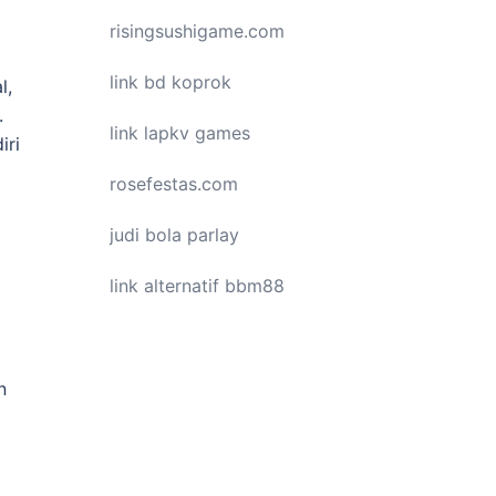
risingsushigame.com
link bd koprok
l,
.
link lapkv games
iri
rosefestas.com
judi bola parlay
link alternatif bbm88
n