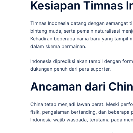
Kesiapan Timnas I
Timnas Indonesia datang dengan semangat ti
bintang muda, serta pemain naturalisasi menja
Kehadiran beberapa nama baru yang tampil me
dalam skema permainan.
Indonesia diprediksi akan tampil dengan for
dukungan penuh dari para suporter.
Ancaman dari Chi
China tetap menjadi lawan berat. Meski perfo
fisik, pengalaman bertanding, dan beberapa
Indonesia wajib waspada, terutama pada meni