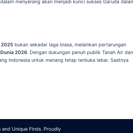
tas dalam menyerang akan menjadi kunci sukses Garuda dala
i 2025
bukan sekadar laga biasa, melainkan pertarungan
a Dunia 2026
. Dengan dukungan penuh publik Tanah Air dan
uang Indonesia untuk menang tetap terbuka lebar. Saatnya
 and Unique Finds. Proudly