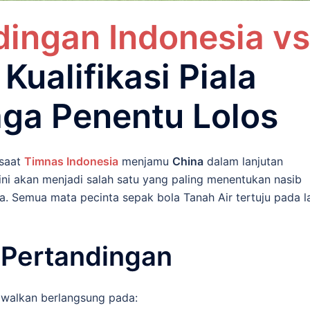
dingan Indonesia vs
 Kualifikasi Piala
aga Penentu Lolos
 saat
Timnas Indonesia
menjamu
China
dalam lanjutan
 ini akan menjadi salah satu yang paling menentukan nasib
. Semua mata pecinta sepak bola Tanah Air tertuju pada l
 Pertandingan
dwalkan berlangsung pada: