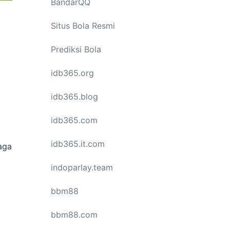
BandarQQ
Situs Bola Resmi
Prediksi Bola
idb365.org
idb365.blog
idb365.com
idb365.it.com
aga
indoparlay.team
bbm88
bbm88.com