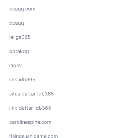
bcaqq.com
bcaqq
laliga365
botakqq
lapkv
link idb365
situs daftar idb365
link daftar idb365
carolinespine.com
risingsushigame.com