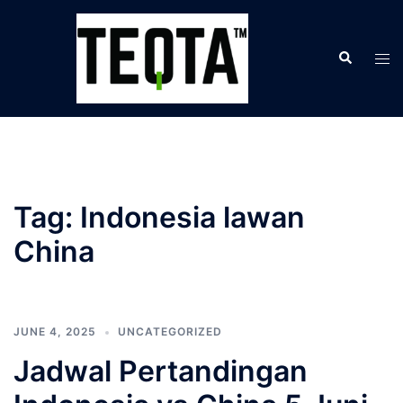
Skip
to
Search
content
Tog
men
Tag:
Indonesia lawan
China
JUNE 4, 2025
UNCATEGORIZED
Jadwal Pertandingan