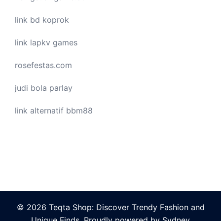
link bd koprok
link lapkv games
rosefestas.com
judi bola parlay
link alternatif bbm88
© 2026 Teqta Shop: Discover Trendy Fashion and
Unique Finds. Proudly powered by
Sydney