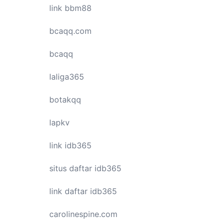
link bbm88
bcaqq.com
bcaqq
laliga365
botakqq
lapkv
link idb365
situs daftar idb365
link daftar idb365
carolinespine.com