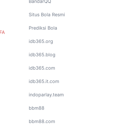
BandarQQ
Situs Bola Resmi
Prediksi Bola
IFA
idb365.org
idb365.blog
idb365.com
idb365.it.com
indoparlay.team
bbm88
bbm88.com