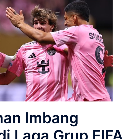
ahan Imbang
di Laga Grup FIFA