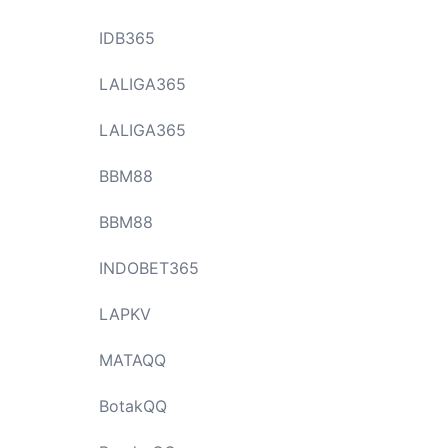
IDB365
LALIGA365
LALIGA365
BBM88
BBM88
INDOBET365
LAPKV
MATAQQ
BotakQQ