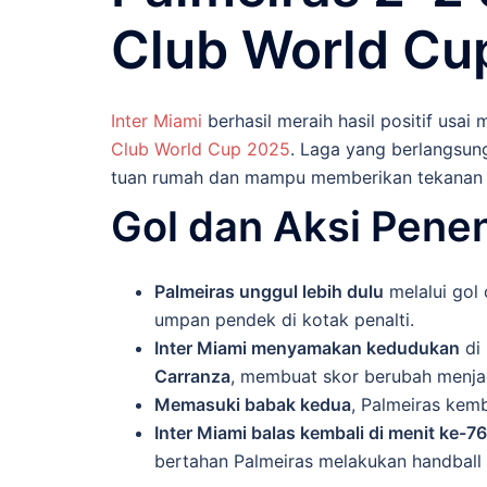
Club World Cu
Inter Miami
berhasil meraih hasil positif usa
Club World Cup 2025
. Laga yang berlangsung
tuan rumah dan mampu memberikan tekanan ku
Gol dan Aksi Pene
Palmeiras unggul lebih dulu
melalui gol 
umpan pendek di kotak penalti.
Inter Miami menyamakan kedudukan
di 
Carranza
, membuat skor berubah menjadi
Memasuki babak kedua
, Palmeiras kem
Inter Miami balas kembali di menit ke-76
bertahan Palmeiras melakukan handball 