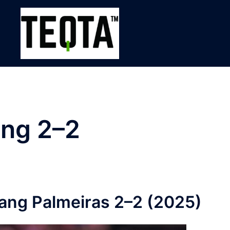
ang 2–2
ang Palmeiras 2–2 (2025)