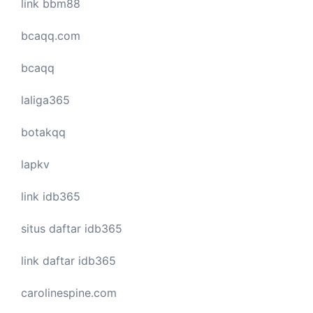
link bbm88
bcaqq.com
bcaqq
laliga365
botakqq
lapkv
link idb365
situs daftar idb365
link daftar idb365
carolinespine.com