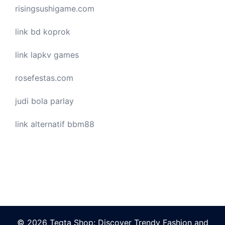
risingsushigame.com
link bd koprok
link lapkv games
rosefestas.com
judi bola parlay
link alternatif bbm88
© 2026 Teqta Shop: Discover Trendy Fashion and