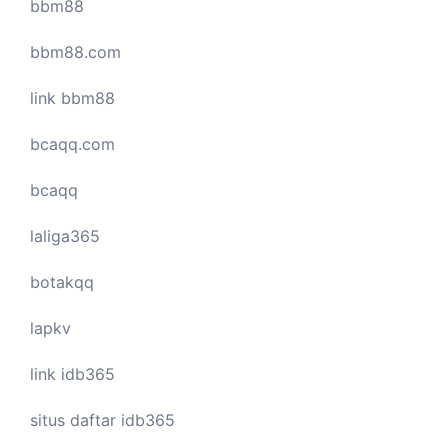
bbm88
bbm88.com
link bbm88
bcaqq.com
bcaqq
laliga365
botakqq
lapkv
link idb365
situs daftar idb365