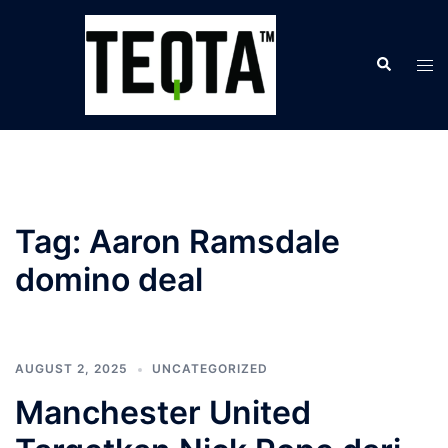
Skip
to
Search
content
Tog
men
Tag:
Aaron Ramsdale
domino deal
AUGUST 2, 2025
UNCATEGORIZED
Manchester United